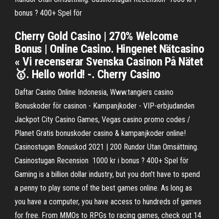
bonus ? 400+ Spel för
Cherry Gold Casino | 270% Welcome
Bonus | Online Casino. Hingenet Nätcasino
« Vi recenserar Svenska Casinon På Nätet
🥇. Hello world! -. Cherry Casino
Daftar Casino Online Indonesia, Www.tangiers casino
Bonuskoder för casinon - Kampanjkoder - VIP-erbjudanden
Jackpot City Casino Games, Vegas casino promo codes /
Planet Gratis bonuskoder casino & kampanjkoder online!
Casinostugan Bonuskod 2021 | 200 Rundor Utan Omsättning.
Casinostugan Recension ️ 1000 kr i bonus ? 400+ Spel för
Gaming is a billion dollar industry, but you don't have to spend
a penny to play some of the best games online. As long as
you have a computer, you have access to hundreds of games
for free. From MMOs to RPGs to racing games, check out 14