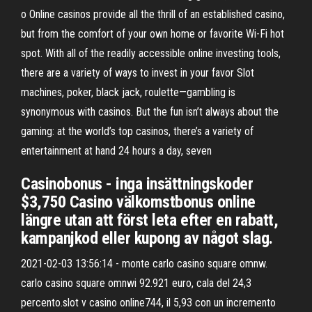
o Online casinos provide all the thrill of an established casino,
but from the comfort of your own home or favorite Wi-Fi hot
spot. With all of the readily accessible online investing tools,
there are a variety of ways to invest in your favor Slot
machines, poker, black jack, roulette—gambling is
synonymous with casinos. But the fun isn’t always about the
gaming: at the world’s top casinos, there’s a variety of
entertainment at hand 24 hours a day, seven
Casinobonus - inga insättningskoder
$3,750 Casino välkomstbonus online
längre utan att först leta efter en rabatt,
kampanjkod eller kupong av något slag.
2021-02-03 13:56:14 - monte carlo casino square omnw.
carlo casino square omnwi 92.921 euro, cala del 24,3
percento.slot v casino online744, il 5,93 con un incremento