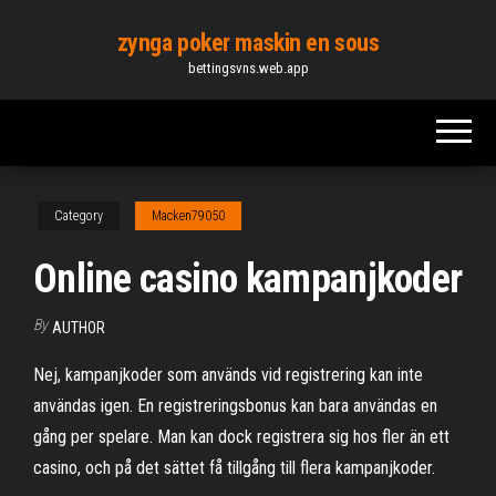
Skip
zynga poker maskin en sous
to
bettingsvns.web.app
the
content
Category
Macken79050
Online casino kampanjkoder
By
AUTHOR
Nej, kampanjkoder som används vid registrering kan inte
användas igen. En registreringsbonus kan bara användas en
gång per spelare. Man kan dock registrera sig hos fler än ett
casino, och på det sättet få tillgång till flera kampanjkoder.