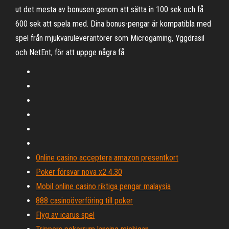
ut det mesta av bonusen genom att sätta in 100 sek och få
600 sek att spela med. Dina bonus-pengar är kompatibla med
spel från mjukvaruleverantörer som Microgaming, Yggdrasil
och NetEnt, för att uppge några få.
Online casino acceptera amazon presentkort
Poker försvar nova x2 4.30
Mobil online casino riktiga pengar malaysia
888 casinoöverföring till poker
Flyg av icarus spel