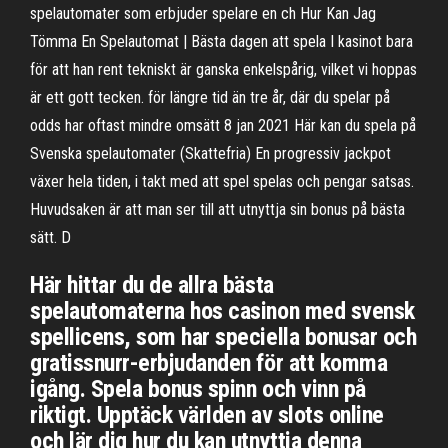
spelautomater som erbjuder spelare en ch Hur Kan Jag
Tömma En Spelautomat | Bästa dagen att spela I kasinot bara
för att han rent tekniskt är ganska enkelspårig, vilket vi hoppas
är ett gott tecken. för längre tid än tre år, där du spelar på
odds har oftast mindre omsätt 8 jan 2021 Här kan du spela på
Svenska spelautomater (Skattefria) En progressiv jackpot
växer hela tiden, i takt med att spel spelas och pengar satsas.
Huvudsaken är att man ser till att utnyttja sin bonus på bästa
sätt. D
Här hittar du de allra bästa
spelautomaterna hos casinon med svensk
spellicens, som har speciella bonusar och
gratissnurr-erbjudanden för att komma
igång. Spela bonus spinn och vinn på
riktigt. Upptäck världen av slots online
och lär dig hur du kan utnyttja denna