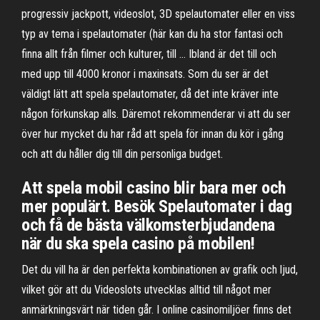
progressiv jackpott, videoslot, 3D spelautomater eller en viss
typ av tema i spelautomater (här kan du ha stor fantasi och
finna allt från filmer och kulturer, till … Ibland är det till och
med upp till 4000 kronor i maxinsats. Som du ser är det
väldigt lätt att spela spelautomater, då det inte kräver inte
någon förkunskap alls. Däremot rekommenderar vi att du ser
över hur mycket du har råd att spela för innan du kör i gång
och att du håller dig till din personliga budget.
Att spela mobil casino blir bara mer och
mer populärt. Besök Spelautomater i dag
och få de bästa välkomsterbjudandena
när du ska spela casino på mobilen!
Det du vill ha är den perfekta kombinationen av grafik och ljud,
vilket gör att du Videoslots utvecklas alltid till något mer
anmärkningsvärt när tiden går. I online casinomiljöer finns det