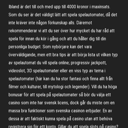
Ibland är det till och med upp till 4000 kronor i maxinsats.
Som du ser är det väldigt lätt att spela spelautomater, då det
inte kräver inte någon förkunskap alls. Däremot
rekommenderar vi att du ser över hur mycket du har råd att
spela för innan du kör i gång och att du håller dig till din
personliga budget. Som nybörjare kan det vara
överväldigande, men ett bra tips är att börja lista ut vilken typ
av spelautomat du vill spela online; progressiv jackpott,
videoslot, 3D spelautomater eller en viss typ av tema i
spelautomater (här kan du ha stor fantasi och finna allt från
filmer och kulturer, till mytologi och legender). Vill du ha höga
bonusar för att spela på spelautomater så bör du välja ett
casino som inte har svensk licens, dock går du miste om en
massa bra funktioner som svenska casinon erbjuder. En av
dessa är att faktiskt kunna spela på casino utan att behöva
registrera sig för ett konto. Gillar du att spela slots på casino?